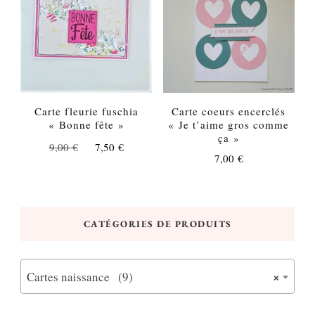
Carte fleurie fuschia
Carte coeurs encerclés
« Bonne fête »
« Je t’aime gros comme
ça »
Le
Le
9,00
€
7,50
€
7,00
€
prix
prix
initial
actuel
était :
est :
9,00 €.
7,50 €.
CATÉGORIES DE PRODUITS
×
Cartes naissance (9)