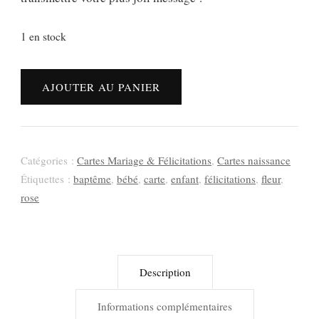
1 en stock
quantité
AJOUTER AU PANIER
de
Carte
baptême
rose
Catégories :
Cartes Mariage & Félicitations
,
Cartes naissance
fleuri
Étiquettes :
baptême
,
bébé
,
carte
,
enfant
,
félicitations
,
fleur
,
"Félicitations"
rose
Description
Informations complémentaires