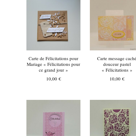
récent
au
plus
ancien
Carte de Félicitations pour
Carte message cach
Mariage « Félicitations pour
douceur pastel
ce grand jour »
« Félicitations »
10,00
€
10,00
€