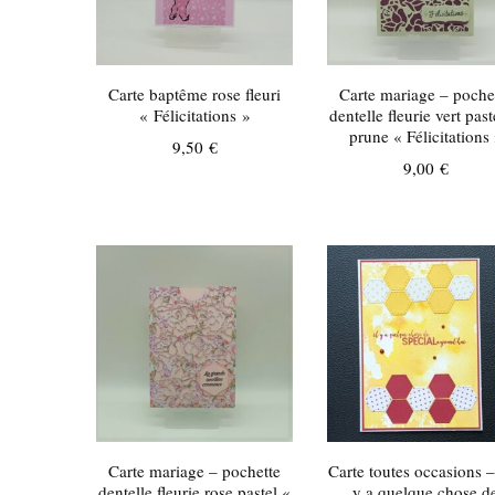
Carte baptême rose fleuri
Carte mariage – poche
« Félicitations »
dentelle fleurie vert past
prune « Félicitations
9,50
€
9,00
€
Carte mariage – pochette
Carte toutes occasions –
dentelle fleurie rose pastel «
y a quelque chose d