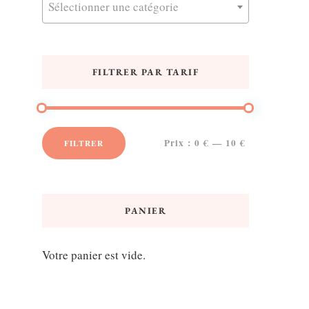
Sélectionner une catégorie
FILTRER PAR TARIF
Prix :
0 €
—
10 €
FILTRER
Prix
Prix
min
max
PANIER
Votre panier est vide.