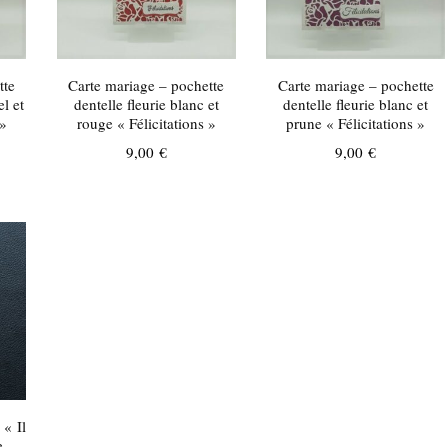
tte
Carte mariage – pochette
Carte mariage – pochette
el et
dentelle fleurie blanc et
dentelle fleurie blanc et
 »
rouge « Félicitations »
prune « Félicitations »
9,00
€
9,00
€
 « Il
e