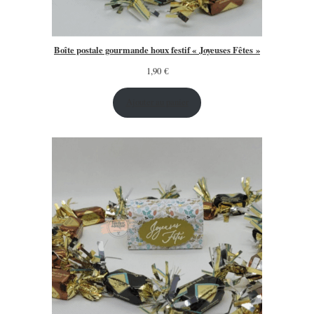
Boîte postale gourmande houx festif « Joyeuses Fêtes »
1,90
€
Ajouter au panier