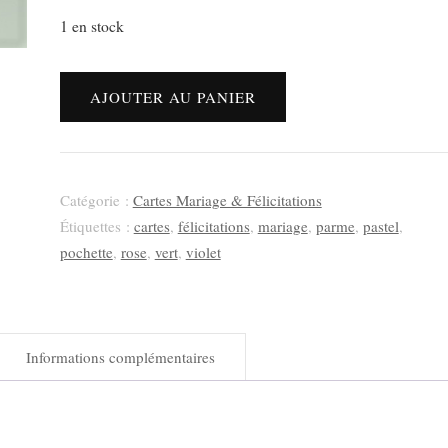
1 en stock
quantité
AJOUTER AU PANIER
de
Carte
mariage
–
Catégorie :
Cartes Mariage & Félicitations
pochette
Étiquettes :
cartes
,
félicitations
,
mariage
,
parme
,
pastel
,
dentelle
pochette
,
rose
,
vert
,
violet
fleurie
rose
pastel
Informations complémentaires
«
La
grande