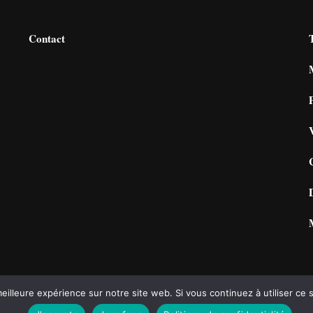
Contact
eilleure expérience sur notre site web. Si vous continuez à utiliser ce
s.
Vilva | Développé par
Blossom Themes
. Propulsé par
WordPress
Polit