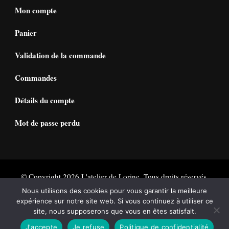
Mon compte
Panier
Validation de la commande
Commandes
Détails du compte
Mot de passe perdu
© Copyright 2026
L'atelier de Lorine
. Tous droits réservés.
Vilva | Développé par
Blossom Themes
. Propulsé par
Nous utilisons des cookies pour vous garantir la meilleure
expérience sur notre site web. Si vous continuez à utiliser ce
WordPress
Politique de confidentialité
site, nous supposerons que vous en êtes satisfait.
J'accepte
Je refuse
Politique de confidentialité