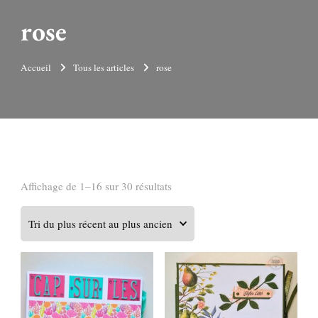
rose
Accueil
Tous les articles
rose
Trié
Affichage de 1–16 sur 30 résultats
du
plus
récent
au
plus
ancien