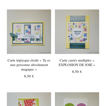
Carte triptyque étoilé « Tu es
Carte carrés multiples «
une personne absolument
EXPLOSION DE JOIE »
magique »
6,50
€
6,50
€