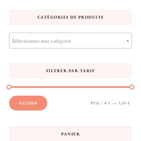
CATÉGORIES DE PRODUITS
Sélectionner une catégorie
FILTRER PAR TARIF
Prix :
0 €
—
120 €
FILTRER
Prix
Prix
min
max
PANIER