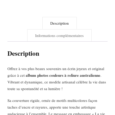
est
plus
belle
Description
en
couleur
Informations complémentaires
–
Reliure
Description
australienne
Offrez à vos plus beaux souvenirs un écrin joyeux et original
album photos couleurs à reliure australienne
grâce à cet
.
Vibrant et dynamique, ce modèle artisanal célèbre la vie dans
toute sa spontanéité et sa lumière !
Sa couverture rigide, ornée de motifs multicolores façon
taches d’encre et rayures, apporte une touche artistique
audacieuse à l’ensemble. Le message en embossage « La vie