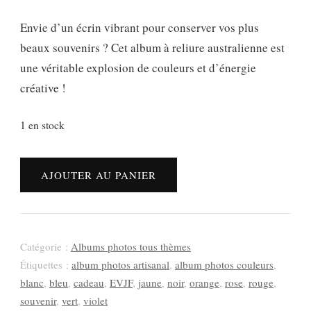
Envie d’un écrin vibrant pour conserver vos plus
beaux souvenirs ? Cet album à reliure australienne est
une véritable explosion de couleurs et d’énergie
créative !
1 en stock
quantité
AJOUTER AU PANIER
de
Album
photos
couleurs
Catégorie :
Albums photos tous thèmes
–
Étiquettes :
album photos artisanal
,
album photos couleurs
,
La
blanc
,
bleu
,
cadeau
,
EVJF
,
jaune
,
noir
,
orange
,
rose
,
rouge
,
vie
souvenir
,
vert
,
violet