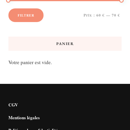
Prix :
60 €
—
70 €
FILTRER
Prix
Prix
min
max
PANIER
Votre panier est vide.
CGV
Mentions légales