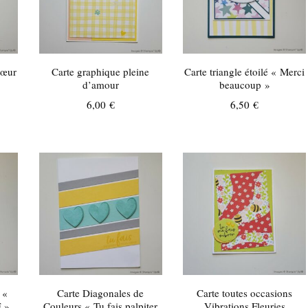
Cœur
Carte graphique pleine
Carte triangle étoilé « Merci
d’amour
beaucoup »
6,00
€
6,50
€
 «
Carte Diagonales de
Carte toutes occasions
 »
Couleurs « Tu fais palpiter
Vibrations Fleuries