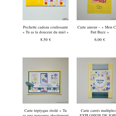
Pochette cadeau coulissante
Carte amour – « Mon 
« Tu as la douceur du miel »
Fait Buzz »
8,50
€
6,00
€
Carte triptyque étoilé « Tu
Carte carrés multiples
es une personne absolument
EXPLOSION DE JOIE