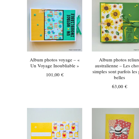
récent
au
plus
ancien
Album photos voyage – «
Album photos reliur
Un Voyage Inoubliable »
australienne – Les cho
simples sont parfois les
101,00
€
belles
63,00
€