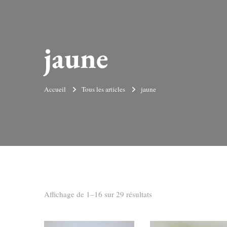
jaune
Accueil
Tous les articles
jaune
Trié
Affichage de 1–16 sur 29 résultats
du
plus