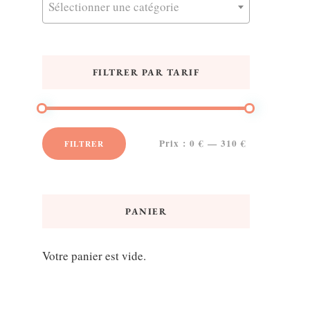
Sélectionner une catégorie
FILTRER PAR TARIF
Prix :
0 €
—
310 €
FILTRER
Prix
Prix
min
max
PANIER
Votre panier est vide.