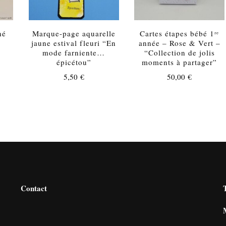
hé
Marque-page aquarelle
Cartes étapes bébé 1ʳᵉ
jaune estival fleuri “En
année – Rose & Vert –
mode farniente…
“Collection de jolis
épicétou”
moments à partager”
5,50
€
50,00
€
Contact