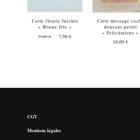
Carte fleurie fuschia
Carte message cac
« Bonne fête »
douceur pastel
« Félicitations »
Le
Le
9,00
€
7,50
€
10,00
€
prix
prix
initial
actuel
était :
est :
9,00 €.
7,50 €.
CGV
Mentions légales