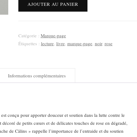
AJOUTER AU PANIER
de
Marque-
page
Hamster
Catégorie :
Marque-page
attendrissant
Étiquettes :
lecture
,
livre
,
marque-page
,
noir
,
rose
Informations complémentaires
t conçu pour apporter douceur et soutien dans la lutte contre le
st décoré de petits cœurs et de délicates touches de rose en dégradé,
nche de Câlins » rappelle l’importance de l’entraide et du soutien