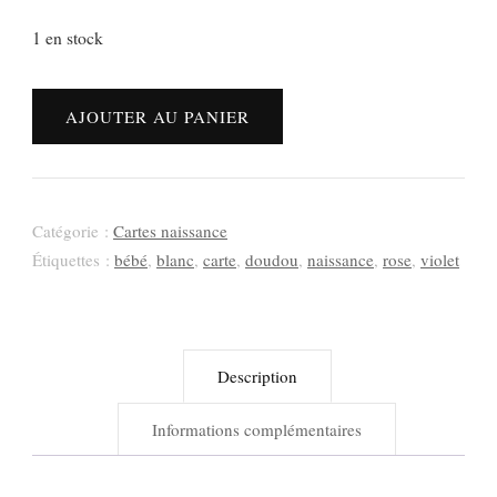
1 en stock
quantité
AJOUTER AU PANIER
de
Carte
naissance
rose
Catégorie :
Cartes naissance
coeurs
Étiquettes :
bébé
,
blanc
,
carte
,
doudou
,
naissance
,
rose
,
violet
ronds
«
Bienvenue
Description
Bébé
»
Informations complémentaires