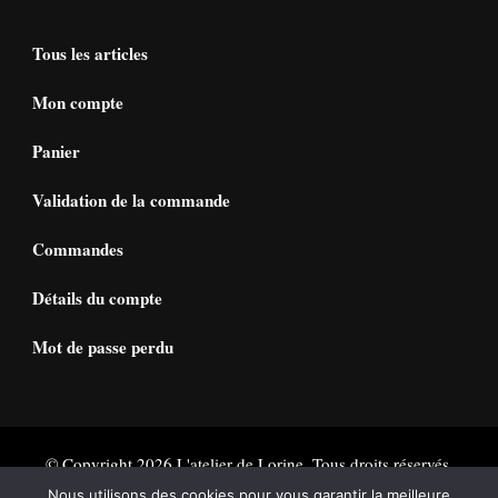
Tous les articles
Mon compte
Panier
Validation de la commande
Commandes
Détails du compte
Mot de passe perdu
© Copyright 2026
L'atelier de Lorine
. Tous droits réservés.
Vilva | Développé par
Blossom Themes
. Propulsé par
Nous utilisons des cookies pour vous garantir la meilleure