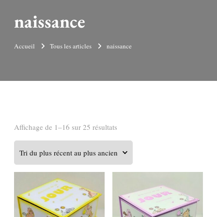
naissance
Accueil
Tous les articles
naissance
Trié
Affichage de 1–16 sur 25 résultats
du
plus
récent
au
plus
ancien