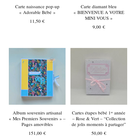
Carte naissance pop-up
Carte diamant bleu
« Adorable Bébé »
« BIENVENUE A VOTRE
MINI VOUS »
11,50
€
9,00
€
Album souvenirs artisanal
Cartes étapes bébé 1ʳᵉ année
« Mes Premiers Souvenirs » –
– Rose & Vert – “Collection
Pages amovibles
de jolis moments à partager”
151,00
€
50,00
€