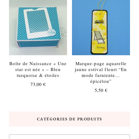
Boîte de Naissance « Une
Marque-page aquarelle
star est née » – Bleu
jaune estival fleuri “En
turquoise & étoiles
mode farniente…
épicétou”
73,00
€
5,50
€
CATÉGORIES DE PRODUITS