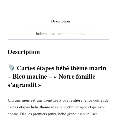
–
Bleu
marine
Description
–
«
Informations complémentaires
Notre
famille
Description
s’agrandit
»
Cartes étapes bébé thème marin
– Bleu marine – « Notre famille
s’agrandit »
Chaque mois est une aventure à part entière
, et ce coffret de
cartes étapes bébé thème marin
célèbre chaque étape avec
poésie. Dès les premiers jours, bébé grandit si vite : ses