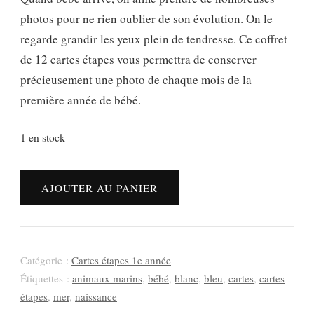
photos pour ne rien oublier de son évolution. On le
regarde grandir les yeux plein de tendresse. Ce coffret
de 12 cartes étapes vous permettra de conserver
précieusement une photo de chaque mois de la
première année de bébé.
1 en stock
quantité
AJOUTER AU PANIER
de
Cartes
étapes
bébé
Catégorie :
Cartes étapes 1e année
thème
Étiquettes :
animaux marins
,
bébé
,
blanc
,
bleu
,
cartes
,
cartes
marin
étapes
,
mer
,
naissance