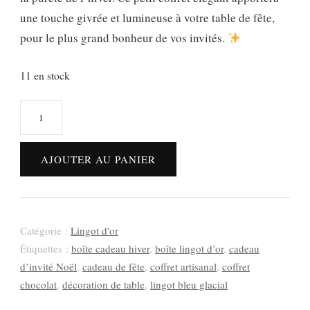
une touche givrée et lumineuse à votre table de fête,
pour le plus grand bonheur de vos invités.
11 en stock
quantité
de
Lingot
AJOUTER AU PANIER
bleu
glacial
–
Joyeuses
Catégorie :
Lingot d'or
Étiquettes :
boîte cadeau hiver
,
boîte lingot d’or
,
cadeau
Fêtes
d’invité Noël
,
cadeau de fête
,
coffret artisanal
,
coffret
chocolat
,
décoration de table
,
lingot bleu glacial