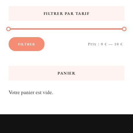
FILTRER PAR TARIF
Prix :
0 €
—
10 €
FILTRER
Prix
Prix
min
max
PANIER
Votre panier est vide.