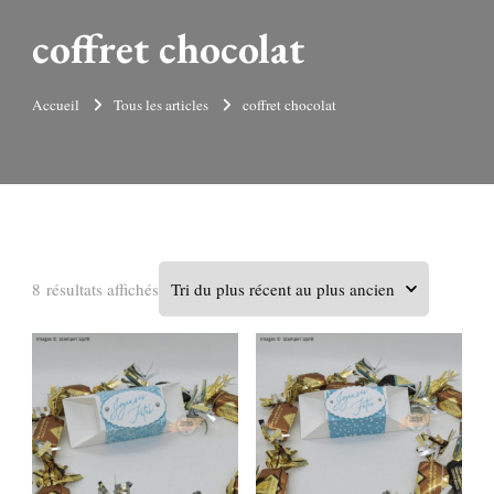
coffret chocolat
Accueil
Tous les articles
coffret chocolat
Trié
8 résultats affichés
du
plus
récent
au
plus
ancien