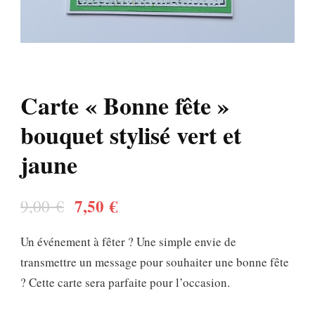
Carte « Bonne fête »
bouquet stylisé vert et
jaune
Le
Le
7,50
€
9,00
€
prix
prix
Un événement à fêter ? Une simple envie de
initial
actuel
transmettre un message pour souhaiter une bonne fête
était :
est :
? Cette carte sera parfaite pour l’occasion.
9,00 €.
7,50 €.