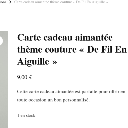
ions
Carte cadeau aimantée thème couture « De Fil En Aiguille »
Carte cadeau aimantée
thème couture « De Fil En
Aiguille »
9,00
€
Cette carte cadeau aimantée est parfaite pour offrir en
toute occasion un bon personnalisé.
1 en stock