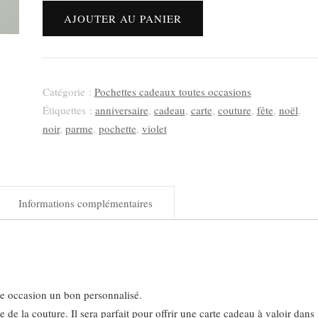
quantité
AJOUTER AU PANIER
de
Carte
cadeau
aimantée
Catégorie :
Pochettes cadeaux toutes occasions
thème
Étiquettes :
anniversaire
,
cadeau
,
carte
,
couture
,
fête
,
noël
,
couture
noir
,
parme
,
pochette
,
violet
"De
Fil
En
Informations complémentaires
Aiguille"
ute occasion un bon personnalisé.
 de la couture. Il sera parfait pour offrir une carte cadeau à valoir dans