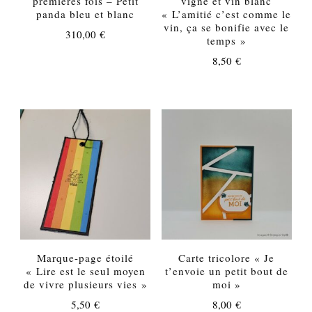
premières fois – Petit
vigne et vin blanc
panda bleu et blanc
« L’amitié c’est comme le
vin, ça se bonifie avec le
310,00
€
temps »
8,50
€
Marque-page étoilé
Carte tricolore « Je
« Lire est le seul moyen
t’envoie un petit bout de
de vivre plusieurs vies »
moi »
5,50
€
8,00
€