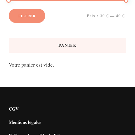
Prix :
30 €
—
40 €
FILTRER
Prix
Prix
min
max
PANIER
Votre panier est vide.
CGV
Mentions légales