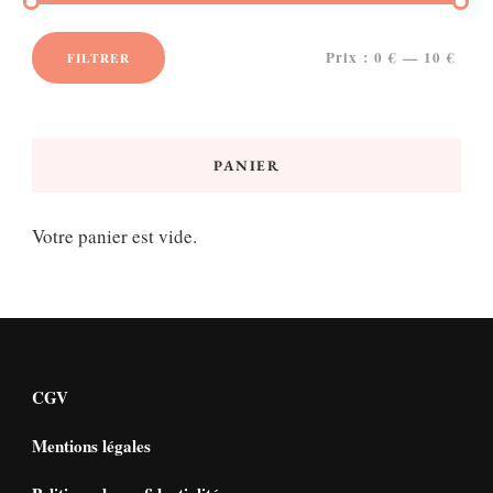
Prix :
0 €
—
10 €
FILTRER
Prix
Prix
min
max
PANIER
Votre panier est vide.
CGV
Mentions légales