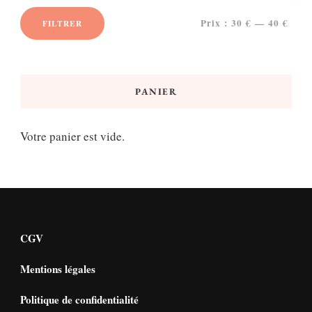
Prix :
30 €
—
40 €
FILTRER
Prix
Prix
min
max
PANIER
Votre panier est vide.
CGV
Mentions légales
Politique de confidentialité