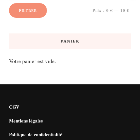
Prix :
0 €
—
10 €
FILTRER
Prix
Prix
min
max
PANIER
Votre panier est vide.
CGV
Mentions légales
Politique de confidentialité