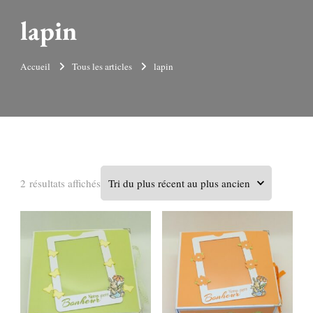
lapin
Accueil
Tous les articles
lapin
Trié
2 résultats affichés
du
plus
récent
au
plus
ancien