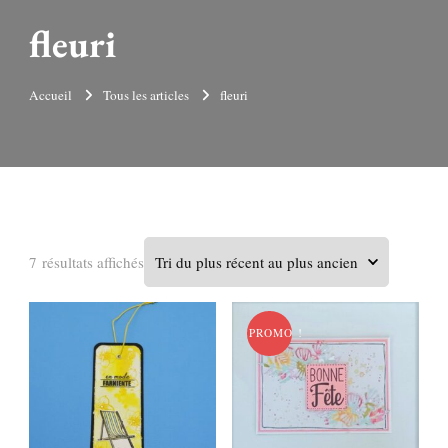
fleuri
Accueil
Tous les articles
fleuri
Trié
7 résultats affichés
du
plus
PROMO !
récent
au
plus
ancien