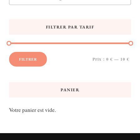
FILTRER PAR TARIF
Prix :
0 €
—
10 €
FILTRER
Prix
Prix
min
max
PANIER
Votre panier est vide.