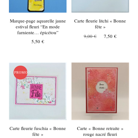
Marque-page aquarelle jaune
Carte fleurie litchi « Bonne
estival fleuri “En mode
fête »
farniente… épicétou”
Le
Le
9,00
€
7,50
€
5,50
€
prix
prix
initial
actuel
était :
est :
9,00 €.
7,50 €.
PROMO !
Carte fleurie fuschia « Bonne
Carte « Bonne retraite »
fête »
rouge nacré fleuri