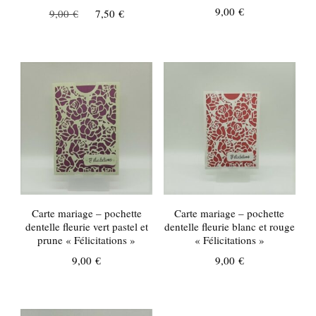
Le
Le
9,00
€
9,00
€
7,50
€
prix
prix
initial
actuel
était :
est :
9,00 €.
7,50 €.
Carte mariage – pochette
Carte mariage – pochette
dentelle fleurie vert pastel et
dentelle fleurie blanc et rouge
prune « Félicitations »
« Félicitations »
9,00
€
9,00
€