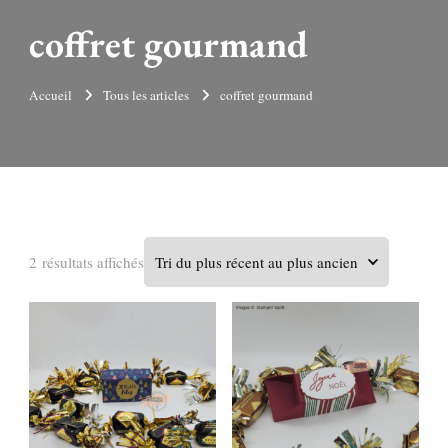
coffret gourmand
Accueil
Tous les articles
coffret gourmand
Trié
2 résultats affichés
du
plus
récent
au
plus
ancien