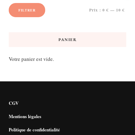
Prix :
0 €
—
10 €
FILTRER
Prix
Prix
min
max
PANIER
Votre panier est vide.
CGV
Mentions légales
Politique de confidentialité