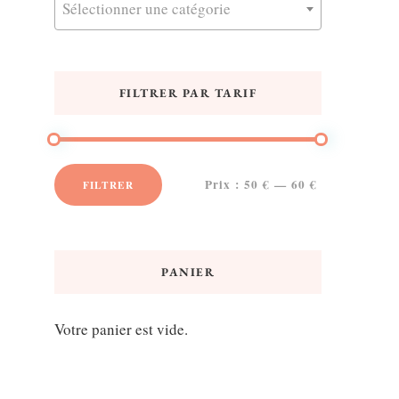
Sélectionner une catégorie
FILTRER PAR TARIF
Prix :
50 €
—
60 €
FILTRER
Prix
Prix
min
max
PANIER
Votre panier est vide.