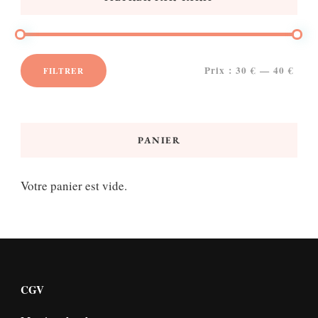
Prix :
30 €
—
40 €
FILTRER
Prix
Prix
min
max
PANIER
Votre panier est vide.
CGV