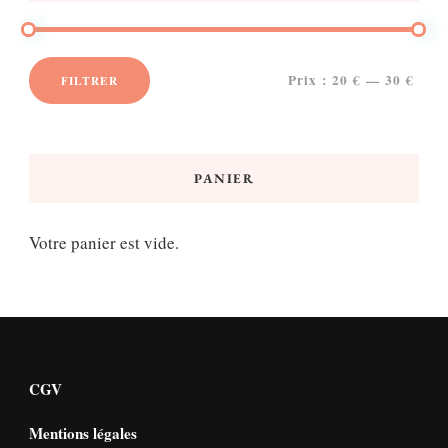
Prix :
20 €
—
30 €
FILTRER
Prix
Prix
min
max
PANIER
Votre panier est vide.
CGV
Mentions légales