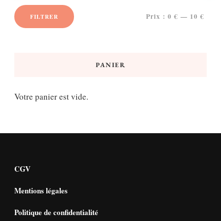
Prix :
0 €
—
10 €
FILTRER
Prix
Prix
min
max
PANIER
Votre panier est vide.
CGV
Mentions légales
Politique de confidentialité