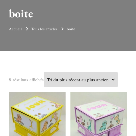
boite
Accueil
Tous les articles
boite
Trié
8 résultats affichés
du
plus
récent
au
plus
ancien