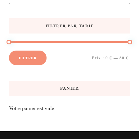
FILTRER PAR TARIF
Prix :
0 €
—
80 €
FILTRER
Prix
Prix
min
max
PANIER
Votre panier est vide.