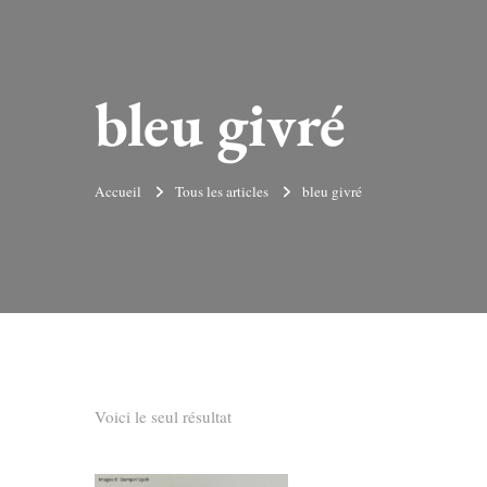
bleu givré
Accueil
Tous les articles
bleu givré
Voici le seul résultat