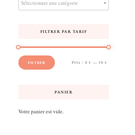
Sélectionner une catégorie
FILTRER PAR TARIF
Prix :
0 €
—
10 €
FILTRER
Prix
Prix
min
max
PANIER
Votre panier est vide.