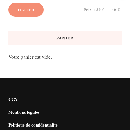
Prix :
30 €
—
40 €
FILTRER
Prix
Prix
min
max
PANIER
Votre panier est vide.
CGV
Mentions légales
Politique de confidentialité