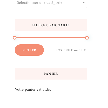
Sélectionner une catégorie
FILTRER PAR TARIF
Prix :
20 €
—
30 €
FILTRER
Prix
Prix
min
max
PANIER
Votre panier est vide.