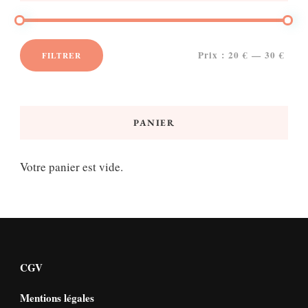
Prix :
20 €
—
30 €
FILTRER
Prix
Prix
min
max
PANIER
Votre panier est vide.
CGV
Mentions légales