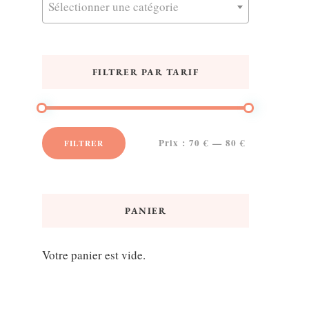
Sélectionner une catégorie
FILTRER PAR TARIF
Prix :
70 €
—
80 €
FILTRER
Prix
Prix
min
max
PANIER
Votre panier est vide.