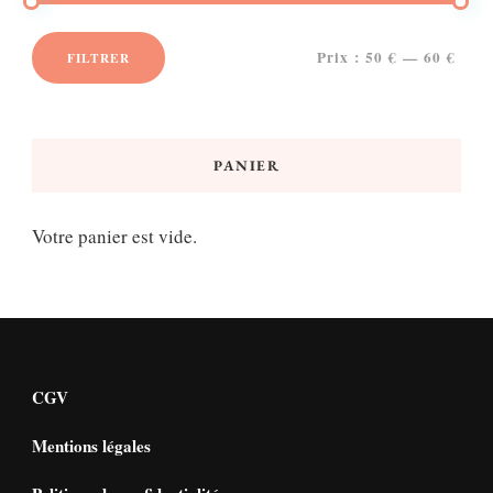
Prix :
50 €
—
60 €
FILTRER
Prix
Prix
min
max
PANIER
Votre panier est vide.
CGV
Mentions légales