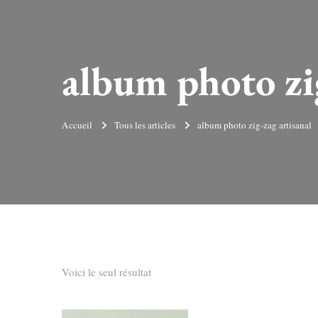
album photo zig
Accueil
Tous les articles
album photo zig-zag artisanal
Voici le seul résultat