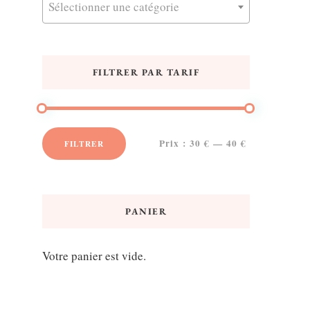
Sélectionner une catégorie
FILTRER PAR TARIF
Prix :
30 €
—
40 €
FILTRER
Prix
Prix
min
max
PANIER
Votre panier est vide.