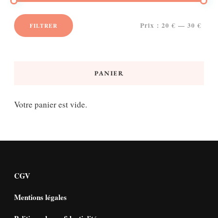
Prix :
20 €
—
30 €
FILTRER
Prix
Prix
min
max
PANIER
Votre panier est vide.
CGV
Mentions légales