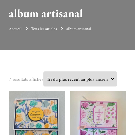
album artisanal
Accueil
Tous les articles
album artisanal
Trié
7 résultats affichés
du
plus
récent
au
plus
ancien