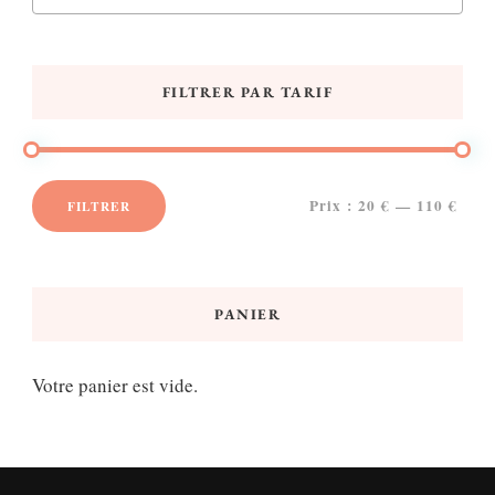
FILTRER PAR TARIF
Prix :
20 €
—
110 €
FILTRER
Prix
Prix
min
max
PANIER
Votre panier est vide.