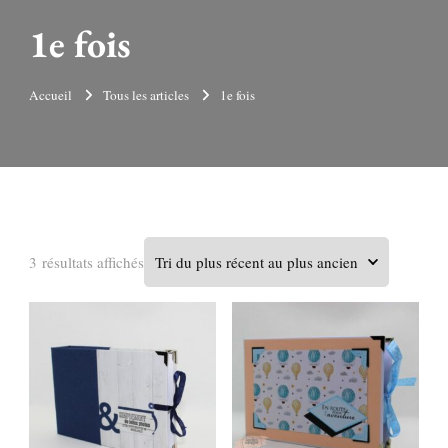
1e fois
Accueil
Tous les articles
1e fois
Trié
3 résultats affichés
du
plus
récent
au
plus
ancien