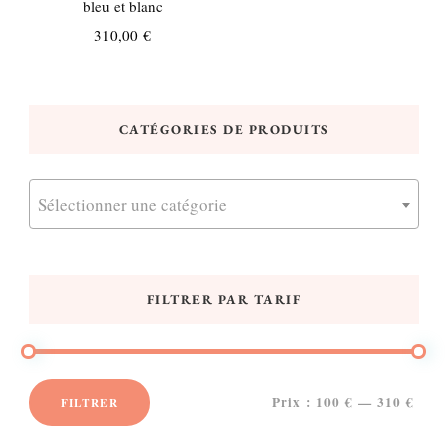
bleu et blanc
310,00
€
CATÉGORIES DE PRODUITS
Sélectionner une catégorie
FILTRER PAR TARIF
Prix :
100 €
—
310 €
FILTRER
Prix
Prix