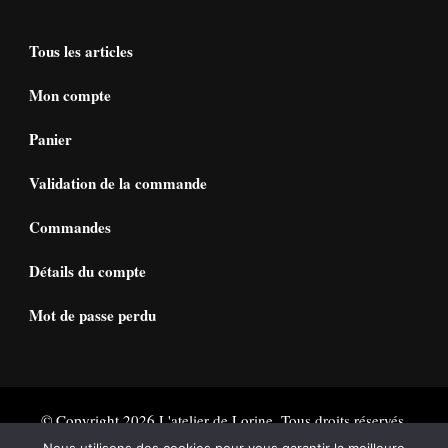
Tous les articles
Mon compte
Panier
Validation de la commande
Commandes
Détails du compte
Mot de passe perdu
© Copyright 2026
L'atelier de Lorine
. Tous droits réservés.
Vilva | Développé par
Blossom Themes
. Propulsé par