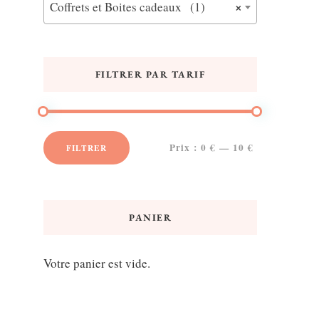
×
Coffrets et Boites cadeaux (1)
FILTRER PAR TARIF
Prix :
0 €
—
10 €
FILTRER
Prix
Prix
min
max
PANIER
Votre panier est vide.