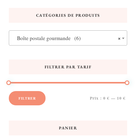
CATÉGORIES DE PRODUITS
×
Boîte postale gourmande (6)
FILTRER PAR TARIF
Prix :
0 €
—
10 €
FILTRER
Prix
Prix
min
max
PANIER