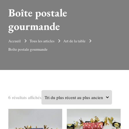
Boîte postale
gourmande
Accueil
Tous les articles
Art de la table
Boîte postale gourmande
Trié
6 résultats affichés
du
plus
récent
au