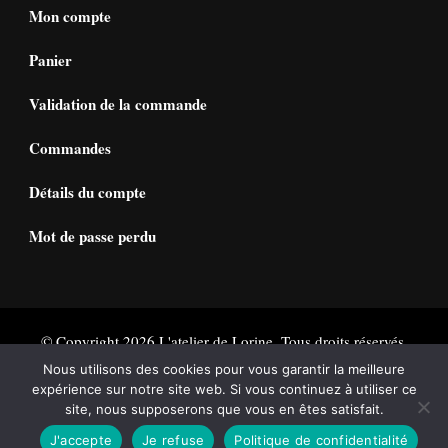
Mon compte
Panier
Validation de la commande
Commandes
Détails du compte
Mot de passe perdu
© Copyright 2026
L'atelier de Lorine
. Tous droits réservés.
Vilva | Développé par
Blossom Themes
. Propulsé par
Nous utilisons des cookies pour vous garantir la meilleure
expérience sur notre site web. Si vous continuez à utiliser ce
WordPress
Politique de confidentialité
site, nous supposerons que vous en êtes satisfait.
J'accepte
Je refuse
Politique de confidentialité